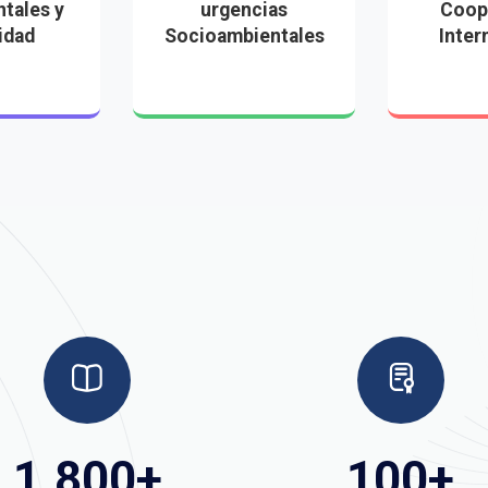
tales y
urgencias
Coop
idad
Socioambientales
Inter
1.800
+
100
+