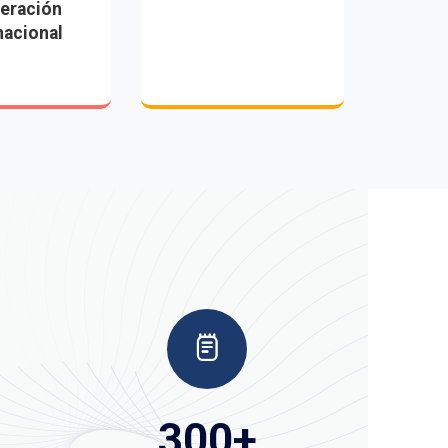
eración
nacional
300
+