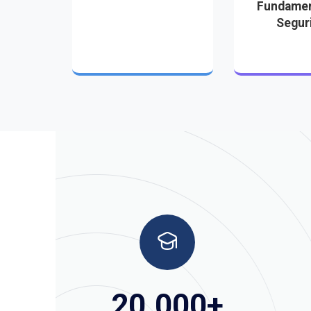
Fundamen
Segur
20.000
+