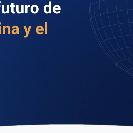
futuro de
na y el