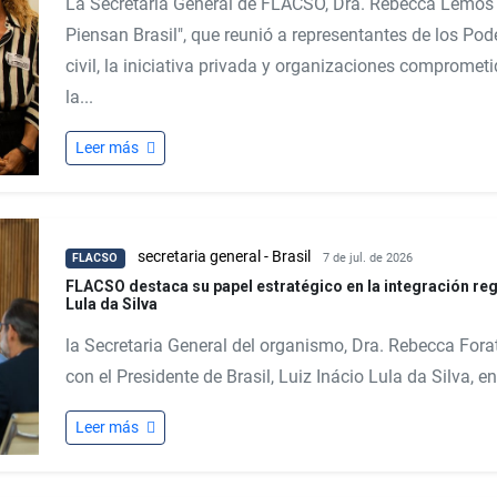
La Secretaria General de FLACSO, Dra. Rebecca Lemos Ig
Piensan Brasil", que reunió a representantes de los Pod
civil, la iniciativa privada y organizaciones compromet
la...
Leer más
secretaria general
-
Brasil
FLACSO
7 de jul. de 2026
FLACSO destaca su papel estratégico en la integración regi
Lula da Silva
la Secretaria General del organismo, Dra. Rebecca Forat
con el Presidente de Brasil, Luiz Inácio Lula da Silva, en
Leer más